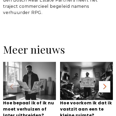
den Bosch Real Estate Partners heeft het
traject commercieel begeleid namens
verhuurder RPG.
Meer nieuws
Hoe bepaal ik of ik nu
Hoe voorkom ik dat ik
moet verhuizen of
vastzit aan een te
later uitbreiden?
kleine ruimte?